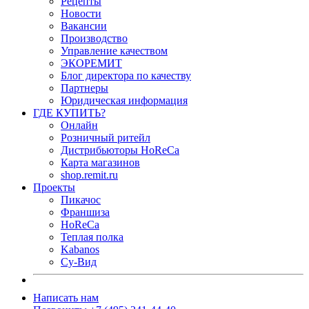
Рецепты
Новости
Вакансии
Производство
Управление качеством
ЭКОРЕМИТ
Блог директора по качеству
Партнеры
Юридическая информация
ГДЕ КУПИТЬ?
Онлайн
Розничный ритейл
Дистрибьюторы HoReCa
Карта магазинов
shop.remit.ru
Проекты
Пикачос
Франшиза
HoReCa
Теплая полка
Kabanos
Су-Вид
Написать нам