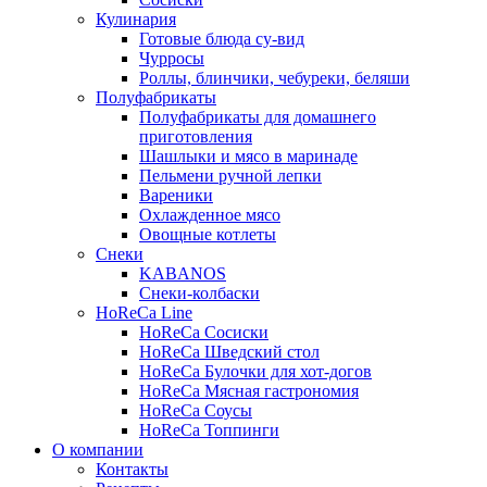
Кулинария
Готовые блюда су-вид
Чурросы
Роллы, блинчики, чебуреки, беляши
Полуфабрикаты
Полуфабрикаты для домашнего
приготовления
Шашлыки и мясо в маринаде
Пельмени ручной лепки
Вареники
Охлажденное мясо
Овощные котлеты
Снеки
KABANOS
Снеки-колбаски
HoReCa Line
HoReCa Сосиски
HoReCa Шведский стол
HoReCa Булочки для хот-догов
HoReCa Мясная гастрономия
HoReCa Соусы
HoReCa Топпинги
О компании
Контакты