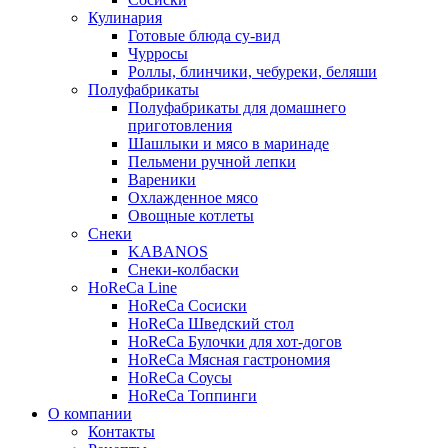
Кулинария
Готовые блюда су-вид
Чурросы
Роллы, блинчики, чебуреки, беляши
Полуфабрикаты
Полуфабрикаты для домашнего
приготовления
Шашлыки и мясо в маринаде
Пельмени ручной лепки
Вареники
Охлажденное мясо
Овощные котлеты
Снеки
KABANOS
Снеки-колбаски
HoReCa Line
HoReCa Сосиски
HoReCa Шведский стол
HoReCa Булочки для хот-догов
HoReCa Мясная гастрономия
HoReCa Соусы
HoReCa Топпинги
О компании
Контакты