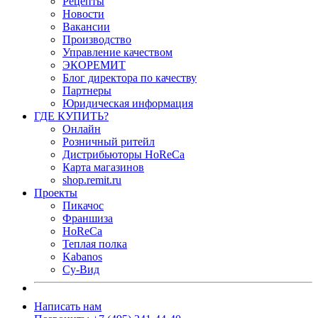
Рецепты
Новости
Вакансии
Производство
Управление качеством
ЭКОРЕМИТ
Блог директора по качеству
Партнеры
Юридическая информация
ГДЕ КУПИТЬ?
Онлайн
Розничный ритейл
Дистрибьюторы HoReCa
Карта магазинов
shop.remit.ru
Проекты
Пикачос
Франшиза
HoReCa
Теплая полка
Kabanos
Су-Вид
Написать нам