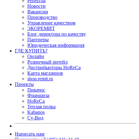
Рецепты
Новости
Вакансии
Производство
Управление качеством
ЭКОРЕМИТ
Блог директора по качеству
Партнеры
Юридическая информация
ГДЕ КУПИТЬ?
Онлайн
Розничный ритейл
Дистрибьюторы HoReCa
Карта магазинов
shop.remit.ru
Проекты
Пикачос
Франшиза
HoReCa
Теплая полка
Kabanos
Су-Вид
Написать нам