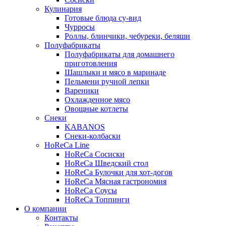
Кулинария
Готовые блюда су-вид
Чурросы
Роллы, блинчики, чебуреки, беляши
Полуфабрикаты
Полуфабрикаты для домашнего
приготовления
Шашлыки и мясо в маринаде
Пельмени ручной лепки
Вареники
Охлажденное мясо
Овощные котлеты
Снеки
KABANOS
Снеки-колбаски
HoReCa Line
HoReCa Сосиски
HoReCa Шведский стол
HoReCa Булочки для хот-догов
HoReCa Мясная гастрономия
HoReCa Соусы
HoReCa Топпинги
О компании
Контакты