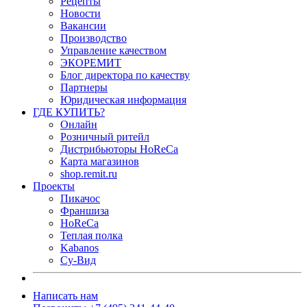
Рецепты
Новости
Вакансии
Производство
Управление качеством
ЭКОРЕМИТ
Блог директора по качеству
Партнеры
Юридическая информация
ГДЕ КУПИТЬ?
Онлайн
Розничный ритейл
Дистрибьюторы HoReCa
Карта магазинов
shop.remit.ru
Проекты
Пикачос
Франшиза
HoReCa
Теплая полка
Kabanos
Су-Вид
Написать нам