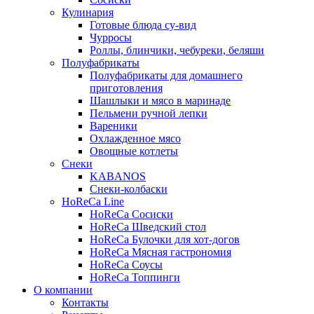
Кулинария
Готовые блюда су-вид
Чурросы
Роллы, блинчики, чебуреки, беляши
Полуфабрикаты
Полуфабрикаты для домашнего
приготовления
Шашлыки и мясо в маринаде
Пельмени ручной лепки
Вареники
Охлажденное мясо
Овощные котлеты
Снеки
KABANOS
Снеки-колбаски
HoReCa Line
HoReCa Сосиски
HoReCa Шведский стол
HoReCa Булочки для хот-догов
HoReCa Мясная гастрономия
HoReCa Соусы
HoReCa Топпинги
О компании
Контакты