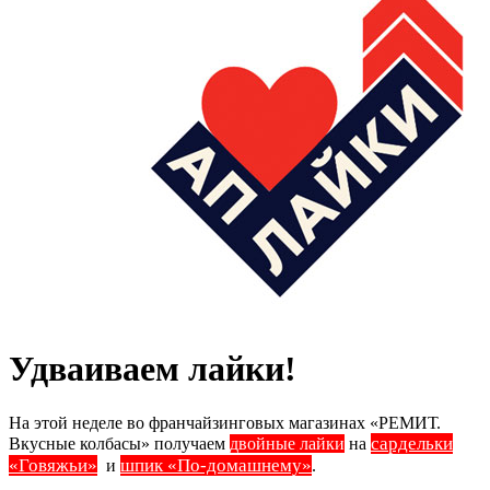
Удваиваем лайки!
На этой неделе во франчайзинговых магазинах «РЕМИТ.
сардельки
Вкусные колбасы» получаем
двойные лайки
на
«Говяжьи»
шпик
«По-домашнему»
и
.