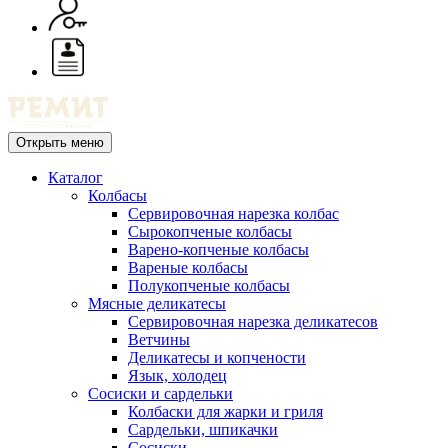
Открыть меню
Каталог
Колбасы
Сервировочная нарезка колбас
Сырокопченые колбасы
Варено-копченые колбасы
Вареные колбасы
Полукопченые колбасы
Мясные деликатесы
Сервировочная нарезка деликатесов
Ветчины
Деликатесы и копчености
Язык, холодец
Сосиски и сардельки
Колбаски для жарки и гриля
Сардельки, шпикачки
Сосиски