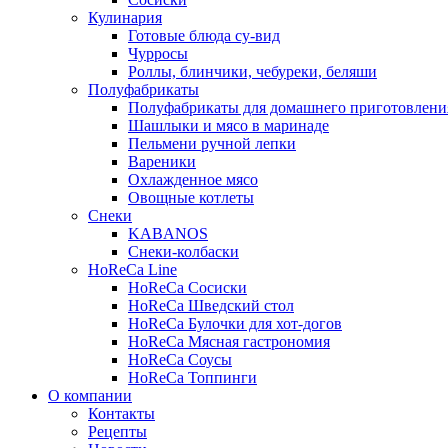
Кулинария
Готовые блюда су-вид
Чурросы
Роллы, блинчики, чебуреки, беляши
Полуфабрикаты
Полуфабрикаты для домашнего приготовлени
Шашлыки и мясо в маринаде
Пельмени ручной лепки
Вареники
Охлажденное мясо
Овощные котлеты
Снеки
KABANOS
Снеки-колбаски
HoReCa Line
HoReCa Сосиски
HoReCa Шведский стол
HoReCa Булочки для хот-догов
HoReCa Мясная гастрономия
HoReCa Соусы
HoReCa Топпинги
О компании
Контакты
Рецепты