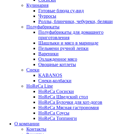
Кулинария
Готовые блюда су-вид
Чурросы
Роллы, блинчики, чебуреки, беляши
Полуфабрикаты
Полуфабрикаты для домашнего
приготовления
Шашлыки и мясо в маринаде
Пельмени ручной лепки
Вареники
Охлажденное мясо
Овощные котлеты
Снеки
KABANOS
Снеки-колбаски
HoReCa Line
HoReCa Сосиски
HoReCa Шведский стол
HoReCa Булочки для хот-догов
HoReCa Мясная гастрономия
HoReCa Соусы
HoReCa Топпинги
О компании
Контакты