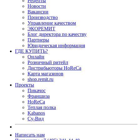
Рецепты
Новости
Вакансии
Производство
Управление качеством
ЭКОРЕМИТ
Блог директора по качеству
Партнеры
Юридическая информация
ГДЕ КУПИТЬ?
Онлайн
Розничный ритейл
Дистрибьюторы HoReCa
Карта магазинов
shop.remit.ru
Проекты
Пикачос
Франшиза
HoReCa
Теплая полка
Kabanos
Су-Вид
Написать нам