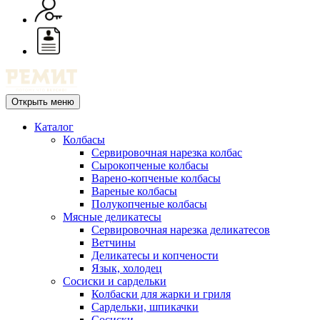
Открыть меню
Каталог
Колбасы
Сервировочная нарезка колбас
Сырокопченые колбасы
Варено-копченые колбасы
Вареные колбасы
Полукопченые колбасы
Мясные деликатесы
Сервировочная нарезка деликатесов
Ветчины
Деликатесы и копчености
Язык, холодец
Сосиски и сардельки
Колбаски для жарки и гриля
Сардельки, шпикачки
Сосиски