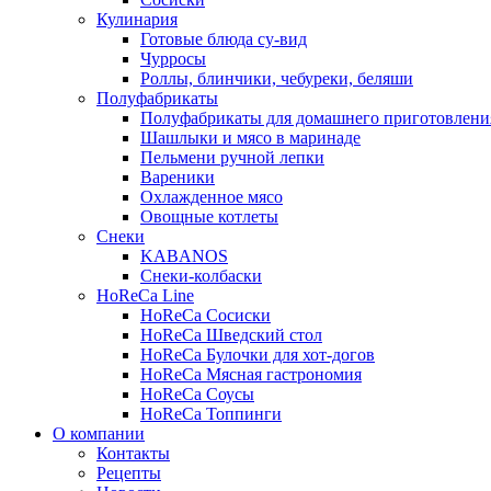
Кулинария
Готовые блюда су-вид
Чурросы
Роллы, блинчики, чебуреки, беляши
Полуфабрикаты
Полуфабрикаты для домашнего приготовлени
Шашлыки и мясо в маринаде
Пельмени ручной лепки
Вареники
Охлажденное мясо
Овощные котлеты
Снеки
KABANOS
Снеки-колбаски
HoReCa Line
HoReCa Сосиски
HoReCa Шведский стол
HoReCa Булочки для хот-догов
HoReCa Мясная гастрономия
HoReCa Соусы
HoReCa Топпинги
О компании
Контакты
Рецепты