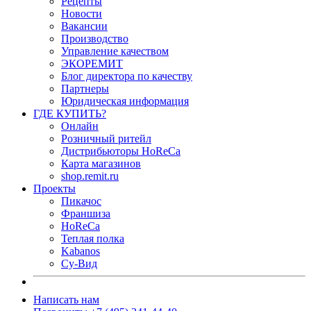
Рецепты
Новости
Вакансии
Производство
Управление качеством
ЭКОРЕМИТ
Блог директора по качеству
Партнеры
Юридическая информация
ГДЕ КУПИТЬ?
Онлайн
Розничный ритейл
Дистрибьюторы HoReCa
Карта магазинов
shop.remit.ru
Проекты
Пикачос
Франшиза
HoReCa
Теплая полка
Kabanos
Су-Вид
Написать нам