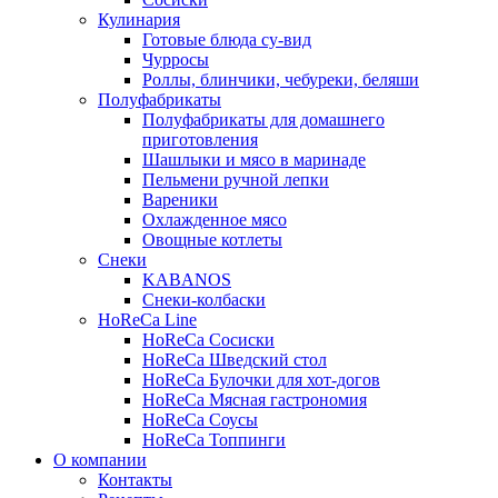
Кулинария
Готовые блюда су-вид
Чурросы
Роллы, блинчики, чебуреки, беляши
Полуфабрикаты
Полуфабрикаты для домашнего
приготовления
Шашлыки и мясо в маринаде
Пельмени ручной лепки
Вареники
Охлажденное мясо
Овощные котлеты
Снеки
KABANOS
Снеки-колбаски
HoReCa Line
HoReCa Сосиски
HoReCa Шведский стол
HoReCa Булочки для хот-догов
HoReCa Мясная гастрономия
HoReCa Соусы
HoReCa Топпинги
О компании
Контакты