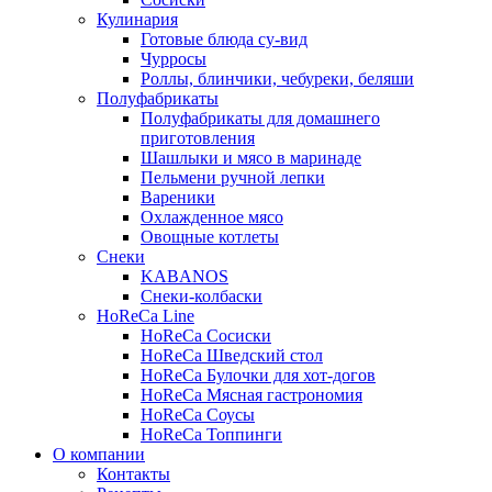
Кулинария
Готовые блюда су-вид
Чурросы
Роллы, блинчики, чебуреки, беляши
Полуфабрикаты
Полуфабрикаты для домашнего
приготовления
Шашлыки и мясо в маринаде
Пельмени ручной лепки
Вареники
Охлажденное мясо
Овощные котлеты
Снеки
KABANOS
Снеки-колбаски
HoReCa Line
HoReCa Сосиски
HoReCa Шведский стол
HoReCa Булочки для хот-догов
HoReCa Мясная гастрономия
HoReCa Соусы
HoReCa Топпинги
О компании
Контакты