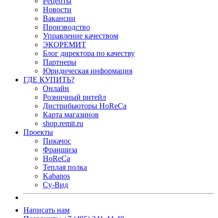
Рецепты
Новости
Вакансии
Производство
Управление качеством
ЭКОРЕМИТ
Блог директора по качеству
Партнеры
Юридическая информация
ГДЕ КУПИТЬ?
Онлайн
Розничный ритейл
Дистрибьюторы HoReCa
Карта магазинов
shop.remit.ru
Проекты
Пикачос
Франшиза
HoReCa
Теплая полка
Kabanos
Су-Вид
Написать нам