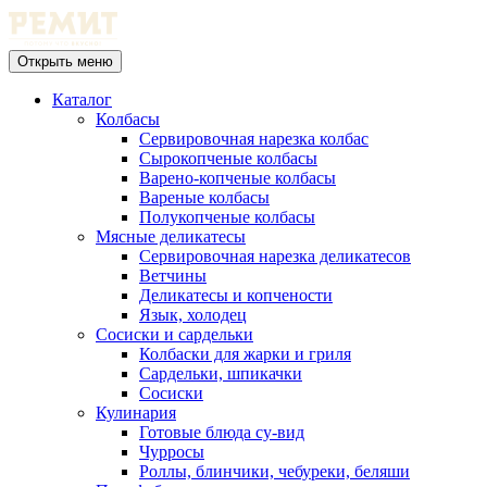
Открыть меню
Каталог
Колбасы
Сервировочная нарезка колбас
Сырокопченые колбасы
Варено-копченые колбасы
Вареные колбасы
Полукопченые колбасы
Мясные деликатесы
Сервировочная нарезка деликатесов
Ветчины
Деликатесы и копчености
Язык, холодец
Сосиски и сардельки
Колбаски для жарки и гриля
Сардельки, шпикачки
Сосиски
Кулинария
Готовые блюда су-вид
Чурросы
Роллы, блинчики, чебуреки, беляши