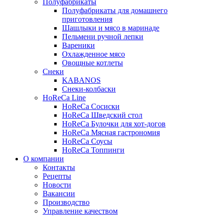
Полуфабрикаты
Полуфабрикаты для домашнего
приготовления
Шашлыки и мясо в маринаде
Пельмени ручной лепки
Вареники
Охлажденное мясо
Овощные котлеты
Снеки
KABANOS
Снеки-колбаски
HoReCa Line
HoReCa Сосиски
HoReCa Шведский стол
HoReCa Булочки для хот-догов
HoReCa Мясная гастрономия
HoReCa Соусы
HoReCa Топпинги
О компании
Контакты
Рецепты
Новости
Вакансии
Производство
Управление качеством