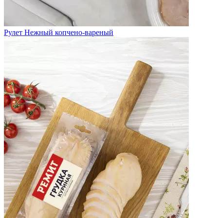
Рулет Нежный копчено-вареный