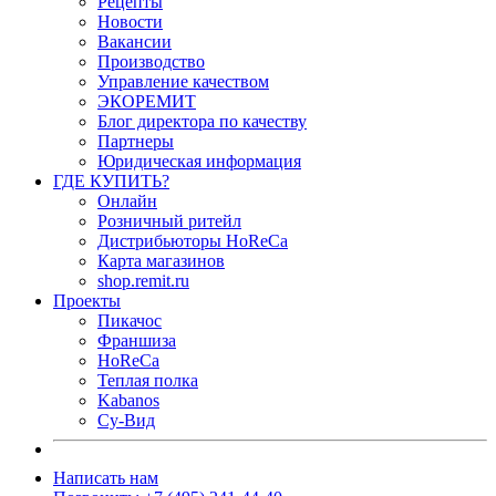
Рецепты
Новости
Вакансии
Производство
Управление качеством
ЭКОРЕМИТ
Блог директора по качеству
Партнеры
Юридическая информация
ГДЕ КУПИТЬ?
Онлайн
Розничный ритейл
Дистрибьюторы HoReCa
Карта магазинов
shop.remit.ru
Проекты
Пикачос
Франшиза
HoReCa
Теплая полка
Kabanos
Су-Вид
Написать нам