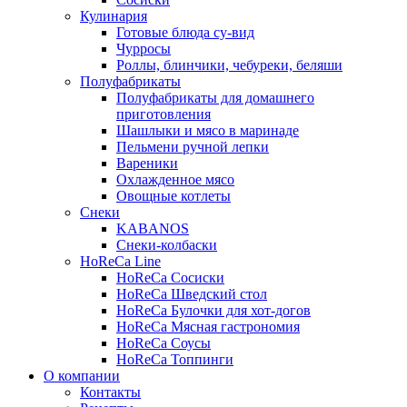
Кулинария
Готовые блюда су-вид
Чурросы
Роллы, блинчики, чебуреки, беляши
Полуфабрикаты
Полуфабрикаты для домашнего
приготовления
Шашлыки и мясо в маринаде
Пельмени ручной лепки
Вареники
Охлажденное мясо
Овощные котлеты
Снеки
KABANOS
Снеки-колбаски
HoReCa Line
HoReCa Сосиски
HoReCa Шведский стол
HoReCa Булочки для хот-догов
HoReCa Мясная гастрономия
HoReCa Соусы
HoReCa Топпинги
О компании
Контакты