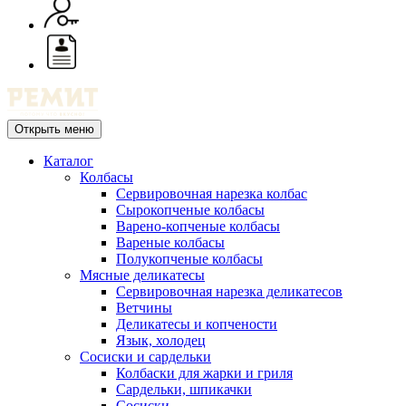
Открыть меню
Каталог
Колбасы
Сервировочная нарезка колбас
Сырокопченые колбасы
Варено-копченые колбасы
Вареные колбасы
Полукопченые колбасы
Мясные деликатесы
Сервировочная нарезка деликатесов
Ветчины
Деликатесы и копчености
Язык, холодец
Сосиски и сардельки
Колбаски для жарки и гриля
Сардельки, шпикачки
Сосиски