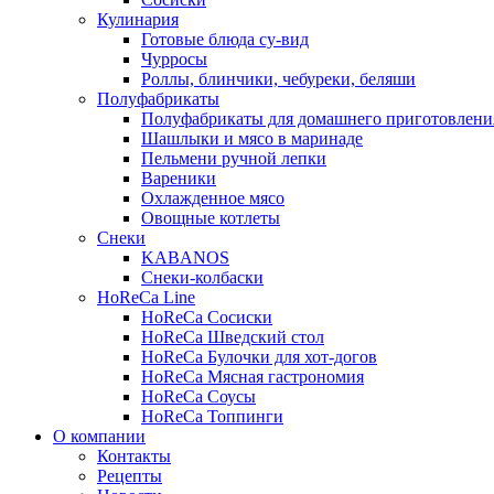
Кулинария
Готовые блюда су-вид
Чурросы
Роллы, блинчики, чебуреки, беляши
Полуфабрикаты
Полуфабрикаты для домашнего приготовлени
Шашлыки и мясо в маринаде
Пельмени ручной лепки
Вареники
Охлажденное мясо
Овощные котлеты
Снеки
KABANOS
Снеки-колбаски
HoReCa Line
HoReCa Сосиски
HoReCa Шведский стол
HoReCa Булочки для хот-догов
HoReCa Мясная гастрономия
HoReCa Соусы
HoReCa Топпинги
О компании
Контакты
Рецепты