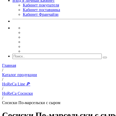
Вход в личный кабинет
Кабинет покупателя
Кабинет поставщика
Кабинет Франчайзи
Главная
/
Каталог продукции
/
HoReCa Line 🍕
/
HoReCa Сосиски
/
Сосиски По-марсельски с сыром
Сосиски По-марсельски с сы