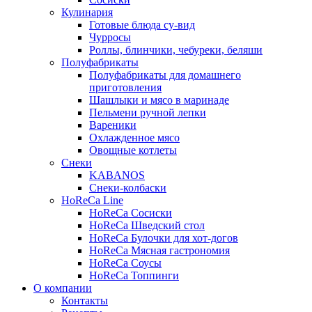
Кулинария
Готовые блюда су-вид
Чурросы
Роллы, блинчики, чебуреки, беляши
Полуфабрикаты
Полуфабрикаты для домашнего
приготовления
Шашлыки и мясо в маринаде
Пельмени ручной лепки
Вареники
Охлажденное мясо
Овощные котлеты
Снеки
KABANOS
Снеки-колбаски
HoReCa Line
HoReCa Сосиски
HoReCa Шведский стол
HoReCa Булочки для хот-догов
HoReCa Мясная гастрономия
HoReCa Соусы
HoReCa Топпинги
О компании
Контакты