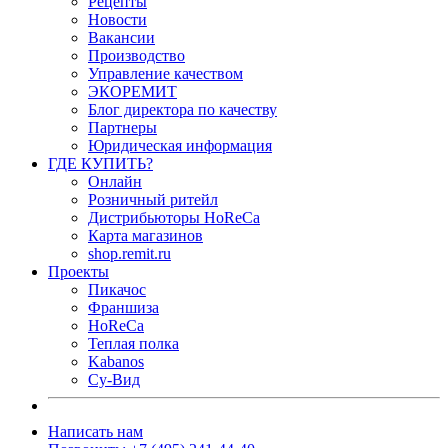
Рецепты
Новости
Вакансии
Производство
Управление качеством
ЭКОРЕМИТ
Блог директора по качеству
Партнеры
Юридическая информация
ГДЕ КУПИТЬ?
Онлайн
Розничный ритейл
Дистрибьюторы HoReCa
Карта магазинов
shop.remit.ru
Проекты
Пикачос
Франшиза
HoReCa
Теплая полка
Kabanos
Су-Вид
Написать нам