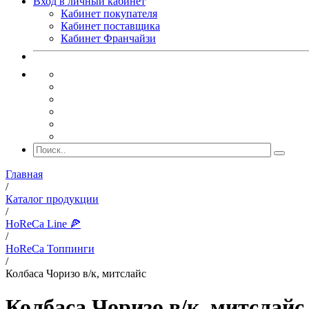
Вход в личный кабинет
Кабинет покупателя
Кабинет поставщика
Кабинет Франчайзи
Главная
/
Каталог продукции
/
HoReCa Line 🍕
/
HoReCa Топпинги
/
Колбаса Чоризо в/к, митслайс
Колбаса Чоризо в/к, митслайс