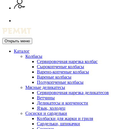
Открыть меню
Каталог
Колбасы
Сервировочная нарезка колбас
Сырокопченые колбасы
Варено-копченые колбасы
Вареные колбасы
Полукопченые колбасы
Мясные деликатесы
Сервировочная нарезка деликатесов
Ветчины
Деликатесы и копчености
Язык, холодец
Сосиски и сардельки
Колбаски для жарки и гриля
Сардельки, шпикачки
Сосиски