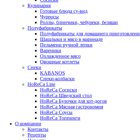
Кулинария
Готовые блюда су-вид
Чурросы
Роллы, блинчики, чебуреки, беляши
Полуфабрикаты
Полуфабрикаты для домашнего приготовлени
Шашлыки и мясо в маринаде
Пельмени ручной лепки
Вареники
Охлажденное мясо
Овощные котлеты
Снеки
KABANOS
Снеки-колбаски
HoReCa Line
HoReCa Сосиски
HoReCa Шведский стол
HoReCa Булочки для хот-догов
HoReCa Мясная гастрономия
HoReCa Соусы
HoReCa Топпинги
О компании
Контакты
Рецепты