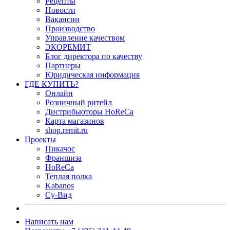
Рецепты
Новости
Вакансии
Производство
Управление качеством
ЭКОРЕМИТ
Блог директора по качеству
Партнеры
Юридическая информация
ГДЕ КУПИТЬ?
Онлайн
Розничный ритейл
Дистрибьюторы HoReCa
Карта магазинов
shop.remit.ru
Проекты
Пикачос
Франшиза
HoReCa
Теплая полка
Kabanos
Су-Вид
Написать нам