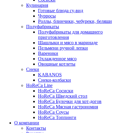
Кулинария
Готовые блюда су-вид
Чурросы
Роллы, блинчики, чебуреки, беляши
Полуфабрикаты
Полуфабрикаты для домашнего
приготовления
Шашлыки и мясо в маринаде
Пельмени ручной лепки
Вареники
Охлажденное мясо
Овощные котлеты
Снеки
KABANOS
Снеки-колбаски
HoReCa Line
HoReCa Сосиски
HoReCa Шведский стол
HoReCa Булочки для хот-догов
HoReCa Мясная гастрономия
HoReCa Соусы
HoReCa Топпинги
О компании
Контакты