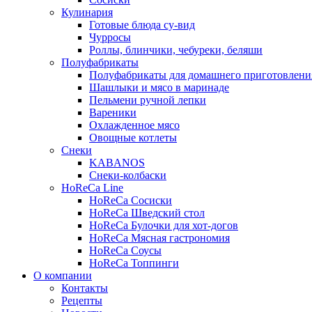
Кулинария
Готовые блюда су-вид
Чурросы
Роллы, блинчики, чебуреки, беляши
Полуфабрикаты
Полуфабрикаты для домашнего приготовлени
Шашлыки и мясо в маринаде
Пельмени ручной лепки
Вареники
Охлажденное мясо
Овощные котлеты
Снеки
KABANOS
Снеки-колбаски
HoReCa Line
HoReCa Сосиски
HoReCa Шведский стол
HoReCa Булочки для хот-догов
HoReCa Мясная гастрономия
HoReCa Соусы
HoReCa Топпинги
О компании
Контакты
Рецепты