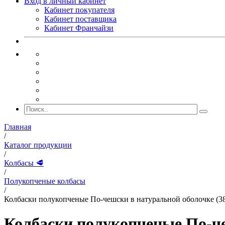
Вход в личный кабинет
Кабинет покупателя
Кабинет поставщика
Кабинет Франчайзи
Главная
/
Каталог продукции
/
Колбасы 🥩
/
Полукопченые колбасы
/
Колбаски полукопченые По-чешски в натуральной оболочке (3
Колбаски полукопченые По-че