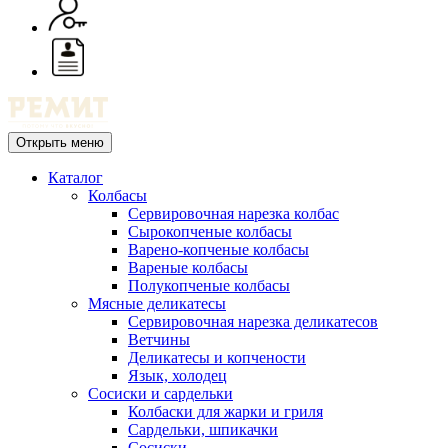
Открыть меню
Каталог
Колбасы
Сервировочная нарезка колбас
Сырокопченые колбасы
Варено-копченые колбасы
Вареные колбасы
Полукопченые колбасы
Мясные деликатесы
Сервировочная нарезка деликатесов
Ветчины
Деликатесы и копчености
Язык, холодец
Сосиски и сардельки
Колбаски для жарки и гриля
Сардельки, шпикачки
Сосиски