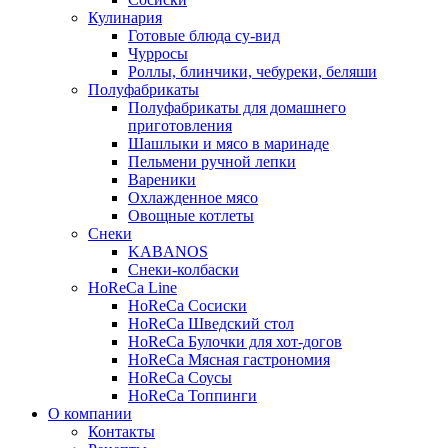
Кулинария
Готовые блюда су-вид
Чурросы
Роллы, блинчики, чебуреки, беляши
Полуфабрикаты
Полуфабрикаты для домашнего
приготовления
Шашлыки и мясо в маринаде
Пельмени ручной лепки
Вареники
Охлажденное мясо
Овощные котлеты
Снеки
KABANOS
Снеки-колбаски
HoReCa Line
HoReCa Сосиски
HoReCa Шведский стол
HoReCa Булочки для хот-догов
HoReCa Мясная гастрономия
HoReCa Соусы
HoReCa Топпинги
О компании
Контакты