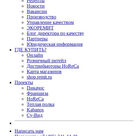
Рецепты
Новости
Вакансии
Производство
Управление качеством
ЭКОРЕМИТ
Блог директора по качеству
Партнеры
Юридическая информация
ГДЕ КУПИТЬ?
Онлайн
Розничный ритейл
Дистрибьюторы HoReCa
Карта магазинов
shop.remit.ru
Проекты
Пикачос
Франшиза
HoReCa
Теплая полка
Kabanos
Су-Вид
Написать нам