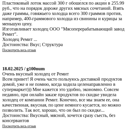
Пластиковый лоток массой 300 г обошелся по акции в 255.99
руб., что на порядок дороже других мясных сочетаний. Взять
даже граммы, говяжьего холодца всего 300 граммов против,
например, 400-граммового холодца из свинины и курицы за
меньшую цену.
Изготавливает холодец ООО "Мясоперерабатывающий завод
Ремит".
Холодец Ремит ...
Достоинства: Вкус; Структура
Посмотреть весь отзыв
18.02.2025 / g100num
Очень вкусный холодец от Ремит
Всем привет! Я очень часто пользуюсь доставкой продуктов
домой, уже и не помню, когда ходила целенаправленно в
супермаркет))) Мне кажется это удобно, экономно. Совсем
недавно, при онлайн заказе продуктов по скидке увидела
холодец от компании Ремит. Конечно, все мы знаем ее, она
качественная, вкусная, по цене немного кусается, но можно
позволить. Так вот, хорошо, что он был по скидке...
Достоинства: Вкусный, мясной, хочется сразу съесть, без
консервантов
Посмотреть весь отзыв