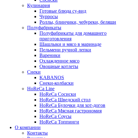
Кулинария
Готовые блюда су-вид
Чурросы
Роллы, блинчики, чебуреки, беляши
Полуфабрикаты
Полуфабрикаты для домашнего
приготовления
Шашлыки и мясо в маринаде
Пельмени ручной лепки
Вареники
Охлажденное мясо
Овощные котлеты
Снеки
KABANOS
Снеки-колбаски
HoReCa Line
HoReCa Сосиски
HoReCa Шведский стол
HoReCa Булочки для хот-догов
HoReCa Мясная гастрономия
HoReCa Соусы
HoReCa Топпинги
О компании
Контакты