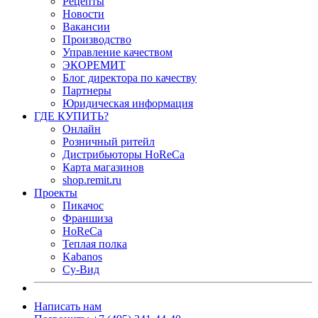
Рецепты
Новости
Вакансии
Производство
Управление качеством
ЭКОРЕМИТ
Блог директора по качеству
Партнеры
Юридическая информация
ГДЕ КУПИТЬ?
Онлайн
Розничный ритейл
Дистрибьюторы HoReCa
Карта магазинов
shop.remit.ru
Проекты
Пикачос
Франшиза
HoReCa
Теплая полка
Kabanos
Су-Вид
Написать нам