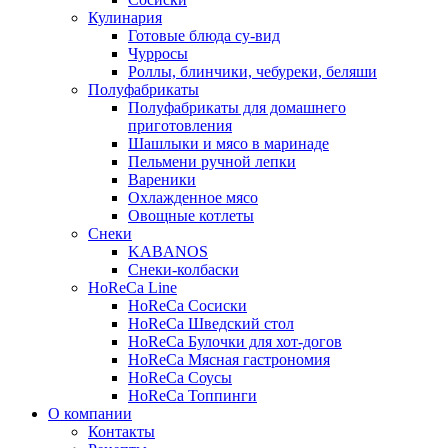
Кулинария
Готовые блюда су-вид
Чурросы
Роллы, блинчики, чебуреки, беляши
Полуфабрикаты
Полуфабрикаты для домашнего
приготовления
Шашлыки и мясо в маринаде
Пельмени ручной лепки
Вареники
Охлажденное мясо
Овощные котлеты
Снеки
KABANOS
Снеки-колбаски
HoReCa Line
HoReCa Сосиски
HoReCa Шведский стол
HoReCa Булочки для хот-догов
HoReCa Мясная гастрономия
HoReCa Соусы
HoReCa Топпинги
О компании
Контакты