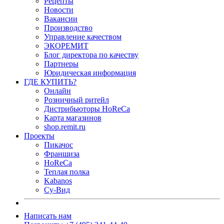
Рецепты
Новости
Вакансии
Производство
Управление качеством
ЭКОРЕМИТ
Блог директора по качеству
Партнеры
Юридическая информация
ГДЕ КУПИТЬ?
Онлайн
Розничный ритейл
Дистрибьюторы HoReCa
Карта магазинов
shop.remit.ru
Проекты
Пикачос
Франшиза
HoReCa
Теплая полка
Kabanos
Су-Вид
Написать нам