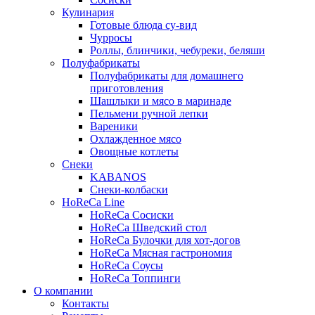
Кулинария
Готовые блюда су-вид
Чурросы
Роллы, блинчики, чебуреки, беляши
Полуфабрикаты
Полуфабрикаты для домашнего
приготовления
Шашлыки и мясо в маринаде
Пельмени ручной лепки
Вареники
Охлажденное мясо
Овощные котлеты
Снеки
KABANOS
Снеки-колбаски
HoReCa Line
HoReCa Сосиски
HoReCa Шведский стол
HoReCa Булочки для хот-догов
HoReCa Мясная гастрономия
HoReCa Соусы
HoReCa Топпинги
О компании
Контакты