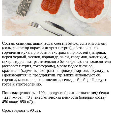
Состав: свинина, шпик, вода, соевый белок, соль нитритная
(соль, фиксатор окраски нитрит натрия), обезгорченная
горчичная мука, пряности и экстракты пряностей (паприка,
перец черный, чеснок, кориандр, чили, кардамон, капсикум),
сахар, гидролизат растительного белка (рапс), антиокислители
(аскорбат натрия, токоферолы), масло подсолнечное,
красители (кармины, экстракт паприки), стартовые культуры.
Производится на предприятии, где также используют ся
горчица, молоко, орехи, пшеница, сельдерей, яйца. Продукт
готов к употреблению.
Пищевая ценность в 100г продукта (средние значения): белки
- 22 г, жиры - 40 г; энергетическая ценность (калорийность):
450 ккал/1850 кДж.
Срок годности: 90 сут.