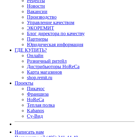
Рецепты
Новости
Вакансии
Производство
Управление качеством
ЭКОРЕМИТ
Блог директора по качеству
Партнеры
Юридическая информация
ГДЕ КУПИТЬ?
Онлайн
Розничный ритейл
Дистрибьюторы HoReCa
Карта магазинов
shop.remit.ru
Проекты
Пикачос
Франшиза
HoReCa
Теплая полка
Kabanos
Су-Вид
Написать нам