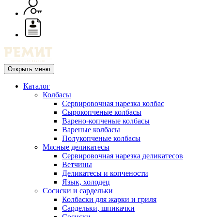
Открыть меню
Каталог
Колбасы
Сервировочная нарезка колбас
Сырокопченые колбасы
Варено-копченые колбасы
Вареные колбасы
Полукопченые колбасы
Мясные деликатесы
Сервировочная нарезка деликатесов
Ветчины
Деликатесы и копчености
Язык, холодец
Сосиски и сардельки
Колбаски для жарки и гриля
Сардельки, шпикачки
Сосиски