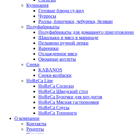
Кулинария
Готовые блюда су-вид
Чурросы
Роллы, блинчики, чебуреки, беляши
Полуфабрикаты
Полуфабрикаты для домашнего приготовлени
Шашлыки и мясо в маринаде
Пельмени ручной лепки
Вареники
Охлажденное мясо
Овощные котлеты
Снеки
KABANOS
Снеки-колбаски
HoReCa Line
HoReCa Сосиски
HoReCa Шведский стол
HoReCa Булочки для хот-догов
HoReCa Мясная гастрономия
HoReCa Соусы
HoReCa Топпинги
О компании
Контакты
Рецепты