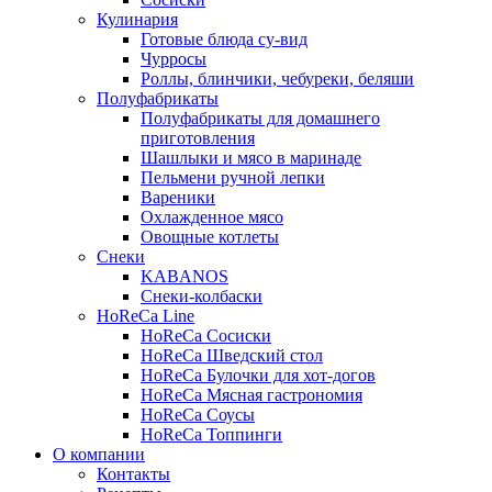
Кулинария
Готовые блюда су-вид
Чурросы
Роллы, блинчики, чебуреки, беляши
Полуфабрикаты
Полуфабрикаты для домашнего
приготовления
Шашлыки и мясо в маринаде
Пельмени ручной лепки
Вареники
Охлажденное мясо
Овощные котлеты
Снеки
KABANOS
Снеки-колбаски
HoReCa Line
HoReCa Сосиски
HoReCa Шведский стол
HoReCa Булочки для хот-догов
HoReCa Мясная гастрономия
HoReCa Соусы
HoReCa Топпинги
О компании
Контакты