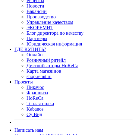
Рецепты
Новости
Вакансии
Производство
Управление качеством
ЭКОРЕМИТ
Блог директора по качеству
Партнеры
Юридическая информация
ГДЕ КУПИТЬ?
Онлайн
Розничный ритейл
Дистрибьюторы HoReCa
Карта магазинов
shop.remit.ru
Проекты
Пикачос
Франшиза
HoReCa
Теплая полка
Kabanos
Су-Вид
Написать нам