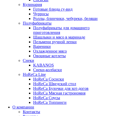
Кулинария
Готовые блюда су-вид
Чурросы
Роллы, блинчики, чебуреки, беляши
Полуфабрикаты
Полуфабрикаты для домашнего
приготовления
Шашлыки и мясо в маринаде
Пельмени ручной лепки
Вареники
Охлажденное мясо
Овощные котлеты
Снеки
KABANOS
Снеки-колбаски
HoReCa Line
HoReCa Сосиски
HoReCa Шведский стол
HoReCa Булочки для хот-догов
HoReCa Мясная гастрономия
HoReCa Соусы
HoReCa Топпинги
О компании
Контакты