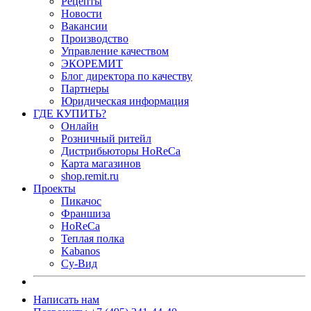
Рецепты
Новости
Вакансии
Производство
Управление качеством
ЭКОРЕМИТ
Блог директора по качеству
Партнеры
Юридическая информация
ГДЕ КУПИТЬ?
Онлайн
Розничный ритейл
Дистрибьюторы HoReCa
Карта магазинов
shop.remit.ru
Проекты
Пикачос
Франшиза
HoReCa
Теплая полка
Kabanos
Су-Вид
Написать нам