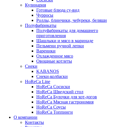
Кулинария
Готовые блюда су-вид
Чурросы
Роллы, блинчики, чебуреки, беляши
Полуфабрикаты
Полуфабрикаты для домашнего
приготовления
Шашлыки и мясо в маринаде
Пельмени ручной лепки
Вареники
Охлажденное мясо
Овощные котлеты
Снеки
KABANOS
Снеки-колбаски
HoReCa Line
HoReCa Сосиски
HoReCa Шведский стол
HoReCa Булочки для хот-догов
HoReCa Мясная гастрономия
HoReCa Соусы
HoReCa Топпинги
О компании
Контакты