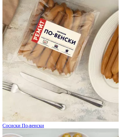
Сосиски По-венски