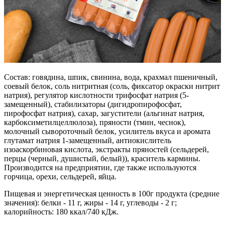
Состав: говядина, шпик, свинина, вода, крахмал пшеничный,
соевый белок, соль нитритная (соль, фиксатор окраски нитрит
натрия), регулятор кислотности трифосфат натрия (5-
замещенный), стабилизаторы (дигидропирофосфат,
пирофосфат натрия), сахар, загустители (альгинат натрия,
карбоксиметилцеллюлоза), пряности (тмин, чеснок),
молочный сывороточный белок, усилитель вкуса и аромата
глутамат натрия 1-замещенный, антиокислитель
изоаскорбиновая кислота, экстракты пряностей (сельдерей,
перцы (черный, душистый, белый)), краситель кармины.
Производится на предприятии, где также используются
горчица, орехи, сельдерей, яйца.
Пищевая и энергетическая ценность в 100г продукта (средние
значения): белки - 11 г, жиры - 14 г, углеводы - 2 г;
калорийность: 180 ккал/740 кДж.