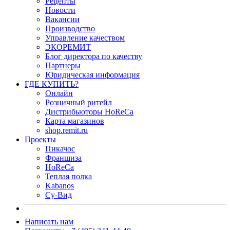
Рецепты
Новости
Вакансии
Производство
Управление качеством
ЭКОРЕМИТ
Блог директора по качеству
Партнеры
Юридическая информация
ГДЕ КУПИТЬ?
Онлайн
Розничный ритейл
Дистрибьюторы HoReCa
Карта магазинов
shop.remit.ru
Проекты
Пикачос
Франшиза
HoReCa
Теплая полка
Kabanos
Су-Вид
Написать нам