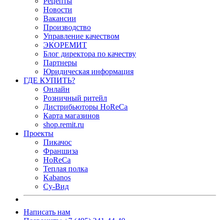
Рецепты
Новости
Вакансии
Производство
Управление качеством
ЭКОРЕМИТ
Блог директора по качеству
Партнеры
Юридическая информация
ГДЕ КУПИТЬ?
Онлайн
Розничный ритейл
Дистрибьюторы HoReCa
Карта магазинов
shop.remit.ru
Проекты
Пикачос
Франшиза
HoReCa
Теплая полка
Kabanos
Су-Вид
Написать нам