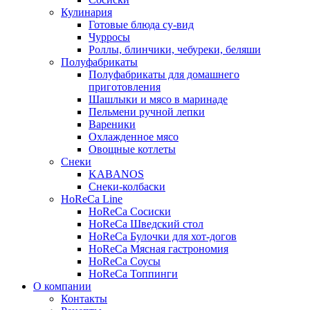
Кулинария
Готовые блюда су-вид
Чурросы
Роллы, блинчики, чебуреки, беляши
Полуфабрикаты
Полуфабрикаты для домашнего
приготовления
Шашлыки и мясо в маринаде
Пельмени ручной лепки
Вареники
Охлажденное мясо
Овощные котлеты
Снеки
KABANOS
Снеки-колбаски
HoReCa Line
HoReCa Сосиски
HoReCa Шведский стол
HoReCa Булочки для хот-догов
HoReCa Мясная гастрономия
HoReCa Соусы
HoReCa Топпинги
О компании
Контакты