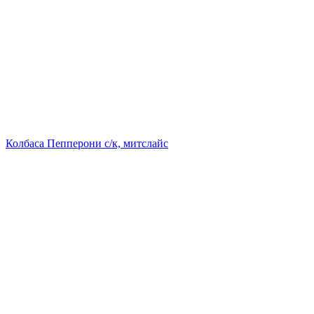
Колбаса Пепперони с/к, митслайс