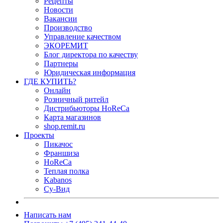
Рецепты
Новости
Вакансии
Производство
Управление качеством
ЭКОРЕМИТ
Блог директора по качеству
Партнеры
Юридическая информация
ГДЕ КУПИТЬ?
Онлайн
Розничный ритейл
Дистрибьюторы HoReCa
Карта магазинов
shop.remit.ru
Проекты
Пикачос
Франшиза
HoReCa
Теплая полка
Kabanos
Су-Вид
Написать нам