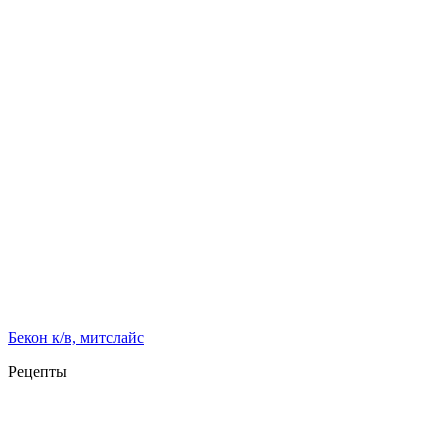
Бекон к/в, митслайс
Рецепты