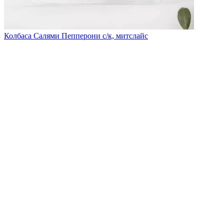
Колбаса Салями Пепперони с/к, митслайс