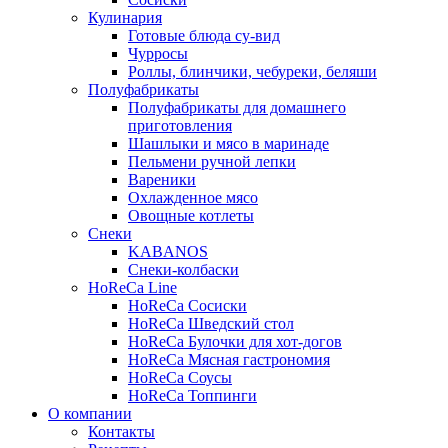
Кулинария
Готовые блюда су-вид
Чурросы
Роллы, блинчики, чебуреки, беляши
Полуфабрикаты
Полуфабрикаты для домашнего
приготовления
Шашлыки и мясо в маринаде
Пельмени ручной лепки
Вареники
Охлажденное мясо
Овощные котлеты
Снеки
KABANOS
Снеки-колбаски
HoReCa Line
HoReCa Сосиски
HoReCa Шведский стол
HoReCa Булочки для хот-догов
HoReCa Мясная гастрономия
HoReCa Соусы
HoReCa Топпинги
О компании
Контакты