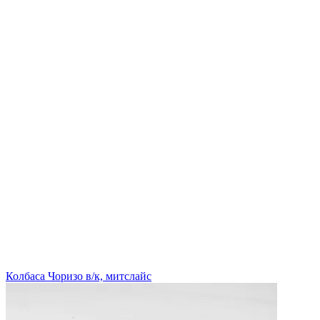
Колбаса Чоризо в/к, митслайс