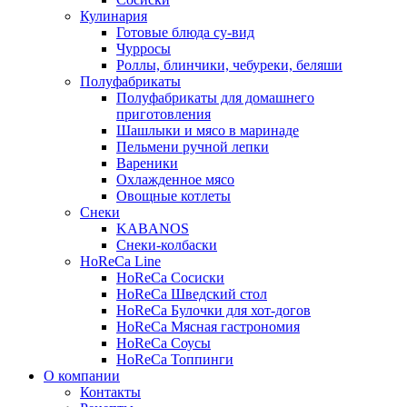
Кулинария
Готовые блюда су-вид
Чурросы
Роллы, блинчики, чебуреки, беляши
Полуфабрикаты
Полуфабрикаты для домашнего
приготовления
Шашлыки и мясо в маринаде
Пельмени ручной лепки
Вареники
Охлажденное мясо
Овощные котлеты
Снеки
KABANOS
Снеки-колбаски
HoReCa Line
HoReCa Сосиски
HoReCa Шведский стол
HoReCa Булочки для хот-догов
HoReCa Мясная гастрономия
HoReCa Соусы
HoReCa Топпинги
О компании
Контакты