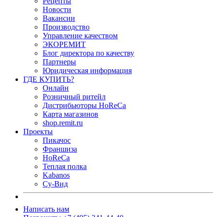
Рецепты
Новости
Вакансии
Производство
Управление качеством
ЭКОРЕМИТ
Блог директора по качеству
Партнеры
Юридическая информация
ГДЕ КУПИТЬ?
Онлайн
Розничный ритейл
Дистрибьюторы HoReCa
Карта магазинов
shop.remit.ru
Проекты
Пикачос
Франшиза
HoReCa
Теплая полка
Kabanos
Су-Вид
Написать нам