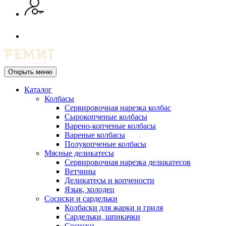
Открыть меню
Каталог
Колбасы
Сервировочная нарезка колбас
Сырокопченые колбасы
Варено-копченые колбасы
Вареные колбасы
Полукопченые колбасы
Мясные деликатесы
Сервировочная нарезка деликатесов
Ветчины
Деликатесы и копчености
Язык, холодец
Сосиски и сардельки
Колбаски для жарки и гриля
Сардельки, шпикачки
Сосиски