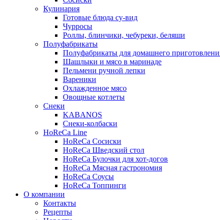
Кулинария
Готовые блюда су-вид
Чурросы
Роллы, блинчики, чебуреки, беляши
Полуфабрикаты
Полуфабрикаты для домашнего приготовлени
Шашлыки и мясо в маринаде
Пельмени ручной лепки
Вареники
Охлажденное мясо
Овощные котлеты
Снеки
KABANOS
Снеки-колбаски
HoReCa Line
HoReCa Сосиски
HoReCa Шведский стол
HoReCa Булочки для хот-догов
HoReCa Мясная гастрономия
HoReCa Соусы
HoReCa Топпинги
О компании
Контакты
Рецепты