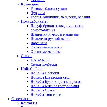
Кулинария
Готовые блюда су-вид
Чурросы
Роллы, блинчики, чебуреки, беляши
Полуфабрикаты
Полуфабрикаты для домашнего
приготовления
Шашлыки и мясо в маринаде
Пельмени ручной лепки
Вареники
Охлажденное мясо
Овощные котлеты
Снеки
KABANOS
Снеки-колбаски
HoReCa Line
HoReCa Сосиски
HoReCa Шведский стол
HoReCa Булочки для хот-догов
HoReCa Мясная гастрономия
HoReCa Соусы
HoReCa Топпинги
О компании
Контакты