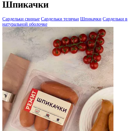
Шпикачки
Сардельки свиные
Сардельки телячьи
Шпикачки
Сардельки в
натуральной оболочке