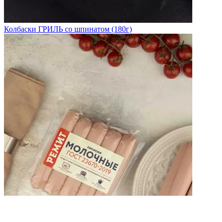
Колбаски ГРИЛЬ со шпинатом (180г)