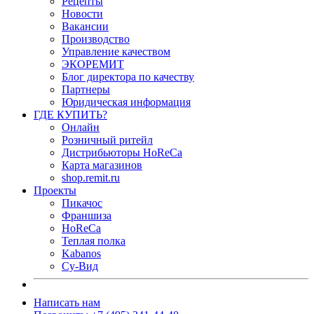
Рецепты
Новости
Вакансии
Производство
Управление качеством
ЭКОРЕМИТ
Блог директора по качеству
Партнеры
Юридическая информация
ГДЕ КУПИТЬ?
Онлайн
Розничный ритейл
Дистрибьюторы HoReCa
Карта магазинов
shop.remit.ru
Проекты
Пикачос
Франшиза
HoReCa
Теплая полка
Kabanos
Су-Вид
Написать нам