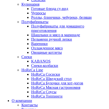
Кулинария
Готовые блюда су-вид
Чурросы
Роллы, блинчики, чебуреки, беляши
Полуфабрикаты
Полуфабрикаты для домашнего
приготовления
Шашлыки и мясо в маринаде
Пельмени ручной лепки
Вареники
Охлажденное мясо
Овощные котлеты
Снеки
KABANOS
Снеки-колбаски
HoReCa Line
HoReCa Сосиски
HoReCa Шведский стол
HoReCa Булочки для хот-догов
HoReCa Мясная гастрономия
HoReCa Соусы
HoReCa Топпинги
О компании
Контакты