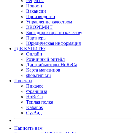
Рецепты
Новости
Вакансии
Производство
Управление качеством
ЭКОРЕМИТ
Блог директора по качеству
Партнеры
Юридическая информация
ГДЕ КУПИТЬ?
Онлайн
Розничный ритейл
Дистрибьюторы HoReCa
Карта магазинов
shop.remit.ru
Проекты
Пикачос
Франшиза
HoReCa
Теплая полка
Kabanos
Су-Вид
Написать нам