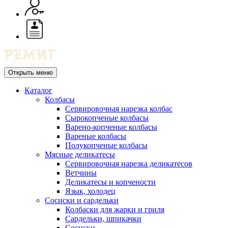
Открыть меню
Каталог
Колбасы
Сервировочная нарезка колбас
Сырокопченые колбасы
Варено-копченые колбасы
Вареные колбасы
Полукопченые колбасы
Мясные деликатесы
Сервировочная нарезка деликатесов
Ветчины
Деликатесы и копчености
Язык, холодец
Сосиски и сардельки
Колбаски для жарки и гриля
Сардельки, шпикачки
Сосиски