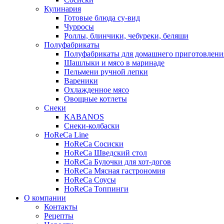
Кулинария
Готовые блюда су-вид
Чурросы
Роллы, блинчики, чебуреки, беляши
Полуфабрикаты
Полуфабрикаты для домашнего приготовлени
Шашлыки и мясо в маринаде
Пельмени ручной лепки
Вареники
Охлажденное мясо
Овощные котлеты
Снеки
KABANOS
Снеки-колбаски
HoReCa Line
HoReCa Сосиски
HoReCa Шведский стол
HoReCa Булочки для хот-догов
HoReCa Мясная гастрономия
HoReCa Соусы
HoReCa Топпинги
О компании
Контакты
Рецепты