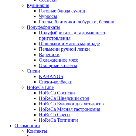
Кулинария
Готовые блюда су-вид
Чурросы
Роллы, блинчики, чебуреки, беляши
Полуфабрикаты
Полуфабрикаты для домашнего
приготовления
Шашлыки и мясо в маринаде
Пельмени ручной лепки
Вареники
Охлажденное мясо
Овощные котлеты
Снеки
KABANOS
Снеки-колбаски
HoReCa Line
HoReCa Сосиски
HoReCa Шведский стол
HoReCa Булочки для хот-догов
HoReCa Мясная гастрономия
HoReCa Соусы
HoReCa Топпинги
О компании
Контакты