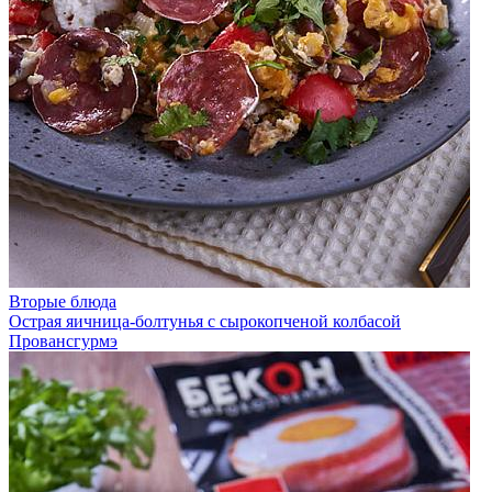
Вторые блюда
Острая яичница-болтунья с сырокопченой колбасой
Провансгурмэ