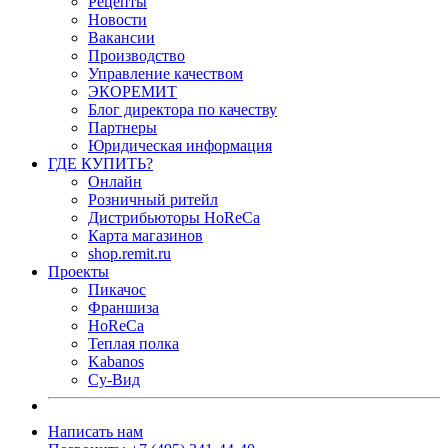
Рецепты
Новости
Вакансии
Производство
Управление качеством
ЭКОРЕМИТ
Блог директора по качеству
Партнеры
Юридическая информация
ГДЕ КУПИТЬ?
Онлайн
Розничный ритейл
Дистрибьюторы HoReCa
Карта магазинов
shop.remit.ru
Проекты
Пикачос
Франшиза
HoReCa
Теплая полка
Kabanos
Су-Вид
Написать нам