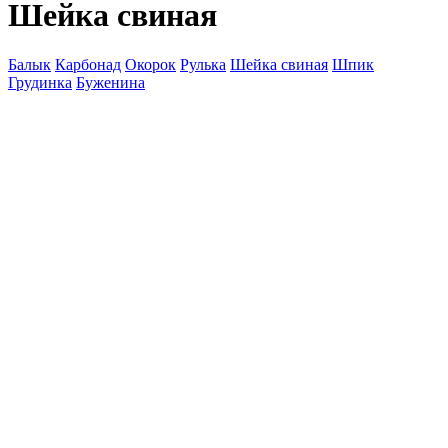
Шейка свиная
Балык
Карбонад
Окорок
Рулька
Шейка свиная
Шпик
Грудинка
Буженина