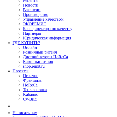
Рецепты
Новости
Вакансии
Производство
Управление качеством
ЭКОРЕМИТ
Блог директора по качеству
Партнеры
Юридическая информация
ГДЕ КУПИТЬ?
Онлайн
Розничный ритейл
Дистрибьюторы HoReCa
Карта магазинов
shop.remit.ru
Проекты
Пикачос
Франшиза
HoReCa
Теплая полка
Kabanos
Су-Вид
Написать нам