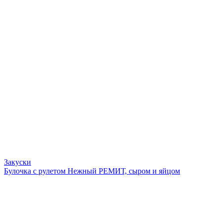
Закуски
Булочка с рулетом Нежный РЕМИТ, сыром и яйцом