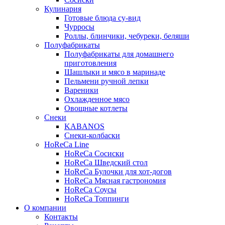
Кулинария
Готовые блюда су-вид
Чурросы
Роллы, блинчики, чебуреки, беляши
Полуфабрикаты
Полуфабрикаты для домашнего
приготовления
Шашлыки и мясо в маринаде
Пельмени ручной лепки
Вареники
Охлажденное мясо
Овощные котлеты
Снеки
KABANOS
Снеки-колбаски
HoReCa Line
HoReCa Сосиски
HoReCa Шведский стол
HoReCa Булочки для хот-догов
HoReCa Мясная гастрономия
HoReCa Соусы
HoReCa Топпинги
О компании
Контакты