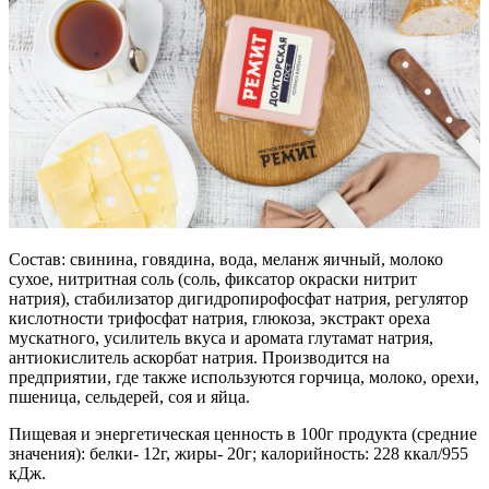
Состав: свинина, говядина, вода, меланж яичный, молоко
сухое, нитритная соль (соль, фиксатор окраски нитрит
натрия), стабилизатор дигидропирофосфат натрия, регулятор
кислотности трифосфат натрия, глюкоза, экстракт ореха
мускатного, усилитель вкуса и аромата глутамат натрия,
антиокислитель аскорбат натрия. Производится на
предприятии, где также используются горчица, молоко, орехи,
пшеница, сельдерей, соя и яйца.
Пищевая и энергетическая ценность в 100г продукта (средние
значения): белки- 12г, жиры- 20г; калорийность: 228 ккал/955
кДж.