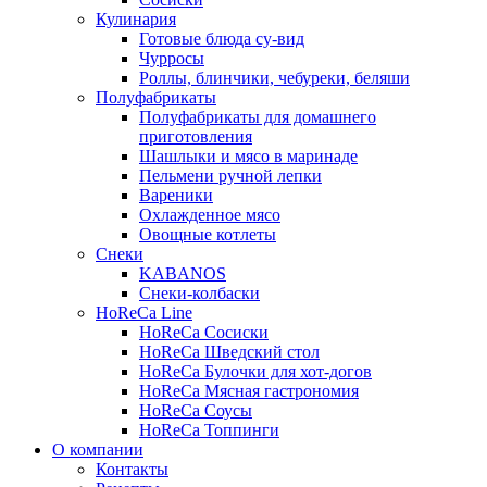
Кулинария
Готовые блюда су-вид
Чурросы
Роллы, блинчики, чебуреки, беляши
Полуфабрикаты
Полуфабрикаты для домашнего
приготовления
Шашлыки и мясо в маринаде
Пельмени ручной лепки
Вареники
Охлажденное мясо
Овощные котлеты
Снеки
KABANOS
Снеки-колбаски
HoReCa Line
HoReCa Сосиски
HoReCa Шведский стол
HoReCa Булочки для хот-догов
HoReCa Мясная гастрономия
HoReCa Соусы
HoReCa Топпинги
О компании
Контакты