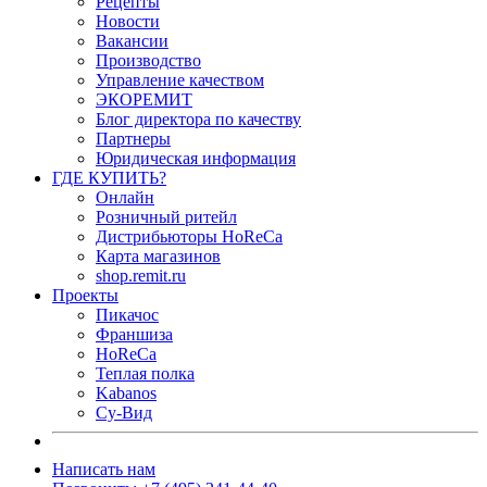
Рецепты
Новости
Вакансии
Производство
Управление качеством
ЭКОРЕМИТ
Блог директора по качеству
Партнеры
Юридическая информация
ГДЕ КУПИТЬ?
Онлайн
Розничный ритейл
Дистрибьюторы HoReCa
Карта магазинов
shop.remit.ru
Проекты
Пикачос
Франшиза
HoReCa
Теплая полка
Kabanos
Су-Вид
Написать нам