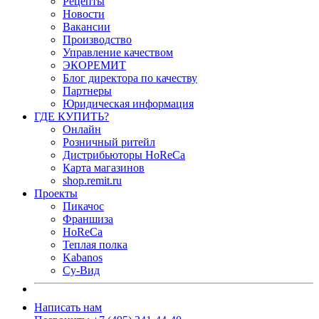
Рецепты
Новости
Вакансии
Производство
Управление качеством
ЭКОРЕМИТ
Блог директора по качеству
Партнеры
Юридическая информация
ГДЕ КУПИТЬ?
Онлайн
Розничный ритейл
Дистрибьюторы HoReCa
Карта магазинов
shop.remit.ru
Проекты
Пикачос
Франшиза
HoReCa
Теплая полка
Kabanos
Су-Вид
Написать нам