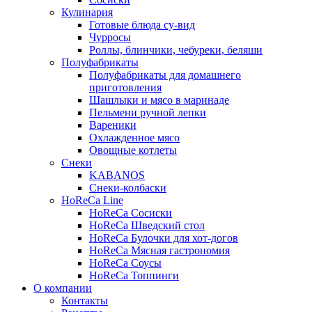
Кулинария
Готовые блюда су-вид
Чурросы
Роллы, блинчики, чебуреки, беляши
Полуфабрикаты
Полуфабрикаты для домашнего
приготовления
Шашлыки и мясо в маринаде
Пельмени ручной лепки
Вареники
Охлажденное мясо
Овощные котлеты
Снеки
KABANOS
Снеки-колбаски
HoReCa Line
HoReCa Сосиски
HoReCa Шведский стол
HoReCa Булочки для хот-догов
HoReCa Мясная гастрономия
HoReCa Соусы
HoReCa Топпинги
О компании
Контакты