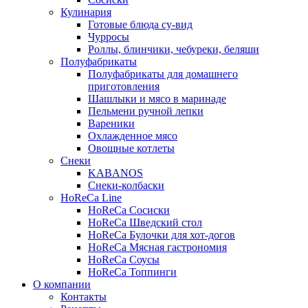
Кулинария
Готовые блюда су-вид
Чурросы
Роллы, блинчики, чебуреки, беляши
Полуфабрикаты
Полуфабрикаты для домашнего
приготовления
Шашлыки и мясо в маринаде
Пельмени ручной лепки
Вареники
Охлажденное мясо
Овощные котлеты
Снеки
KABANOS
Снеки-колбаски
HoReCa Line
HoReCa Сосиски
HoReCa Шведский стол
HoReCa Булочки для хот-догов
HoReCa Мясная гастрономия
HoReCa Соусы
HoReCa Топпинги
О компании
Контакты