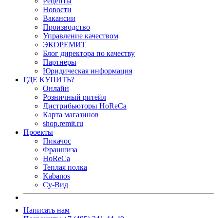
Рецепты
Новости
Вакансии
Производство
Управление качеством
ЭКОРЕМИТ
Блог директора по качеству
Партнеры
Юридическая информация
ГДЕ КУПИТЬ?
Онлайн
Розничный ритейл
Дистрибьюторы HoReCa
Карта магазинов
shop.remit.ru
Проекты
Пикачос
Франшиза
HoReCa
Теплая полка
Kabanos
Су-Вид
Написать нам