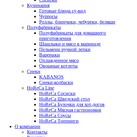
Кулинария
Готовые блюда су-вид
Чурросы
Роллы, блинчики, чебуреки, беляши
Полуфабрикаты
Полуфабрикаты для домашнего
приготовления
Шашлыки и мясо в маринаде
Пельмени ручной лепки
Вареники
Охлажденное мясо
Овощные котлеты
Снеки
KABANOS
Снеки-колбаски
HoReCa Line
HoReCa Сосиски
HoReCa Шведский стол
HoReCa Булочки для хот-догов
HoReCa Мясная гастрономия
HoReCa Соусы
HoReCa Топпинги
О компании
Контакты