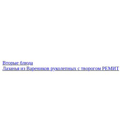
Вторые блюда
Лазанья из Вареников руколепных с творогом РЕМИТ