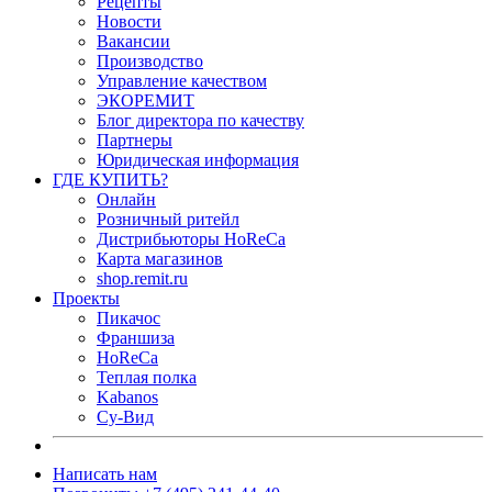
Рецепты
Новости
Вакансии
Производство
Управление качеством
ЭКОРЕМИТ
Блог директора по качеству
Партнеры
Юридическая информация
ГДЕ КУПИТЬ?
Онлайн
Розничный ритейл
Дистрибьюторы HoReCa
Карта магазинов
shop.remit.ru
Проекты
Пикачос
Франшиза
HoReCa
Теплая полка
Kabanos
Су-Вид
Написать нам