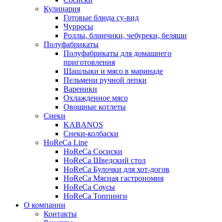
Кулинария
Готовые блюда су-вид
Чурросы
Роллы, блинчики, чебуреки, беляши
Полуфабрикаты
Полуфабрикаты для домашнего
приготовления
Шашлыки и мясо в маринаде
Пельмени ручной лепки
Вареники
Охлажденное мясо
Овощные котлеты
Снеки
KABANOS
Снеки-колбаски
HoReCa Line
HoReCa Сосиски
HoReCa Шведский стол
HoReCa Булочки для хот-догов
HoReCa Мясная гастрономия
HoReCa Соусы
HoReCa Топпинги
О компании
Контакты