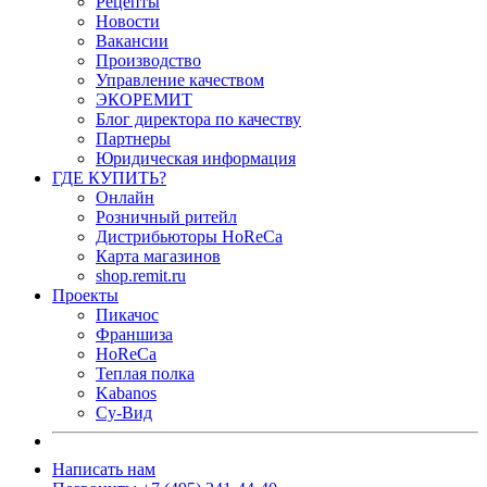
Рецепты
Новости
Вакансии
Производство
Управление качеством
ЭКОРЕМИТ
Блог директора по качеству
Партнеры
Юридическая информация
ГДЕ КУПИТЬ?
Онлайн
Розничный ритейл
Дистрибьюторы HoReCa
Карта магазинов
shop.remit.ru
Проекты
Пикачос
Франшиза
HoReCa
Теплая полка
Kabanos
Су-Вид
Написать нам