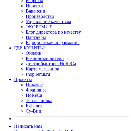
Рецепты
Новости
Вакансии
Производство
Управление качеством
ЭКОРЕМИТ
Блог директора по качеству
Партнеры
Юридическая информация
ГДЕ КУПИТЬ?
Онлайн
Розничный ритейл
Дистрибьюторы HoReCa
Карта магазинов
shop.remit.ru
Проекты
Пикачос
Франшиза
HoReCa
Теплая полка
Kabanos
Су-Вид
Написать нам