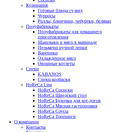
Кулинария
Готовые блюда су-вид
Чурросы
Роллы, блинчики, чебуреки, беляши
Полуфабрикаты
Полуфабрикаты для домашнего
приготовления
Шашлыки и мясо в маринаде
Пельмени ручной лепки
Вареники
Охлажденное мясо
Овощные котлеты
Снеки
KABANOS
Снеки-колбаски
HoReCa Line
HoReCa Сосиски
HoReCa Шведский стол
HoReCa Булочки для хот-догов
HoReCa Мясная гастрономия
HoReCa Соусы
HoReCa Топпинги
О компании
Контакты