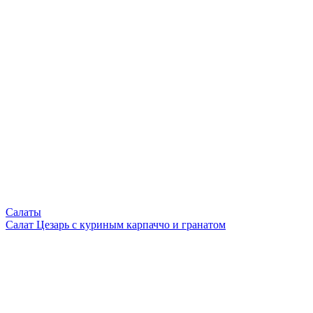
Салаты
Салат Цезарь с куриным карпаччо и гранатом