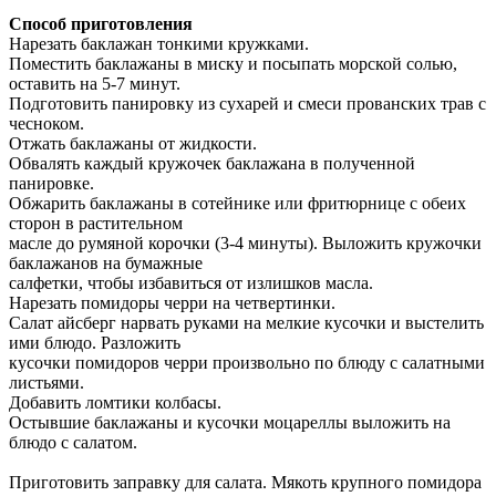
Способ приготовления
Нарезать баклажан тонкими кружками.
Поместить баклажаны в миску и посыпать морской солью,
оставить на 5-7 минут.
Подготовить панировку из сухарей и смеси прованских трав с
чесноком.
Отжать баклажаны от жидкости.
Обвалять каждый кружочек баклажана в полученной
панировке.
Обжарить баклажаны в сотейнике или фритюрнице с обеих
сторон в растительном
масле до румяной корочки (3-4 минуты). Выложить кружочки
баклажанов на бумажные
салфетки, чтобы избавиться от излишков масла.
Нарезать помидоры черри на четвертинки.
Салат айсберг нарвать руками на мелкие кусочки и выстелить
ими блюдо. Разложить
кусочки помидоров черри произвольно по блюду с салатными
листьями.
Добавить ломтики колбасы.
Остывшие баклажаны и кусочки моцареллы выложить на
блюдо с салатом.
Приготовить заправку для салата. Мякоть крупного помидора