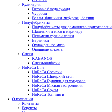
Кулинария
Готовые блюда су-вид
Чурросы
Роллы, блинчики, чебуреки, беляши
Полуфабрикаты
Полуфабрикаты для домашнего приготовлени
Шашлыки и мясо в маринаде
Пельмени ручной лепки
Вареники
Охлажденное мясо
Овощные котлеты
Снеки
KABANOS
Снеки-колбаски
HoReCa Line
HoReCa Сосиски
HoReCa Шведский стол
HoReCa Булочки для хот-догов
HoReCa Мясная гастрономия
HoReCa Соусы
HoReCa Топпинги
О компании
Контакты
Рецепты