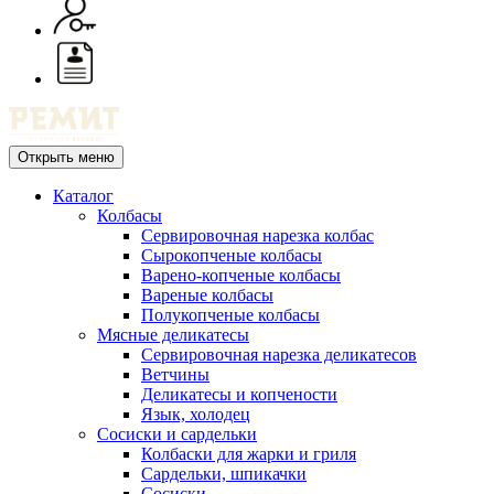
Открыть меню
Каталог
Колбасы
Сервировочная нарезка колбас
Сырокопченые колбасы
Варено-копченые колбасы
Вареные колбасы
Полукопченые колбасы
Мясные деликатесы
Сервировочная нарезка деликатесов
Ветчины
Деликатесы и копчености
Язык, холодец
Сосиски и сардельки
Колбаски для жарки и гриля
Сардельки, шпикачки
Сосиски