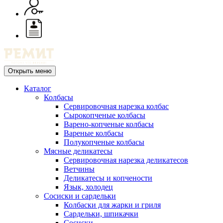
Открыть меню
Каталог
Колбасы
Сервировочная нарезка колбас
Сырокопченые колбасы
Варено-копченые колбасы
Вареные колбасы
Полукопченые колбасы
Мясные деликатесы
Сервировочная нарезка деликатесов
Ветчины
Деликатесы и копчености
Язык, холодец
Сосиски и сардельки
Колбаски для жарки и гриля
Сардельки, шпикачки
Сосиски