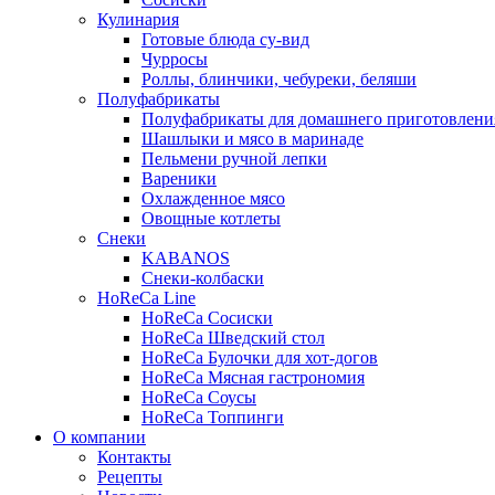
Кулинария
Готовые блюда су-вид
Чурросы
Роллы, блинчики, чебуреки, беляши
Полуфабрикаты
Полуфабрикаты для домашнего приготовлени
Шашлыки и мясо в маринаде
Пельмени ручной лепки
Вареники
Охлажденное мясо
Овощные котлеты
Снеки
KABANOS
Снеки-колбаски
HoReCa Line
HoReCa Сосиски
HoReCa Шведский стол
HoReCa Булочки для хот-догов
HoReCa Мясная гастрономия
HoReCa Соусы
HoReCa Топпинги
О компании
Контакты
Рецепты