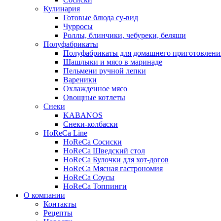
Кулинария
Готовые блюда су-вид
Чурросы
Роллы, блинчики, чебуреки, беляши
Полуфабрикаты
Полуфабрикаты для домашнего приготовлени
Шашлыки и мясо в маринаде
Пельмени ручной лепки
Вареники
Охлажденное мясо
Овощные котлеты
Снеки
KABANOS
Снеки-колбаски
HoReCa Line
HoReCa Сосиски
HoReCa Шведский стол
HoReCa Булочки для хот-догов
HoReCa Мясная гастрономия
HoReCa Соусы
HoReCa Топпинги
О компании
Контакты
Рецепты