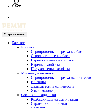
Открыть меню
Каталог
Колбасы
Сервировочная нарезка колбас
Сырокопченые колбасы
Варено-копченые колбасы
Вареные колбасы
Полукопченые колбасы
Мясные деликатесы
Сервировочная нарезка деликатесов
Ветчины
Деликатесы и копчености
Язык, холодец
Сосиски и сардельки
Колбаски для жарки и гриля
Сардельки, шпикачки
Сосиски