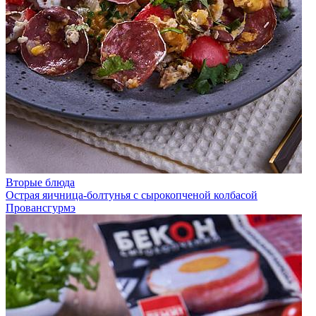
Вторые блюда
Острая яичница-болтунья с сырокопченой колбасой
Провансгурмэ