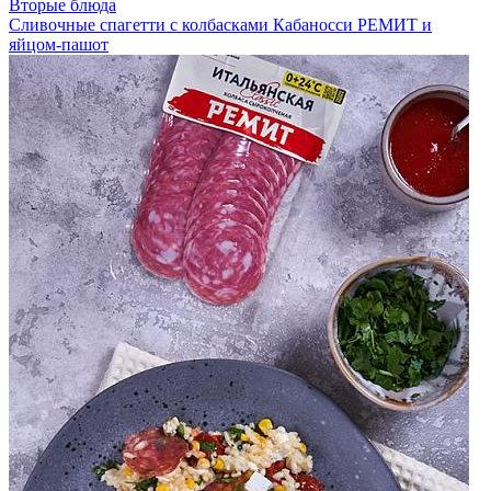
Вторые блюда
Сливочные спагетти с колбасками Кабаносси РЕМИТ и
яйцом-пашот