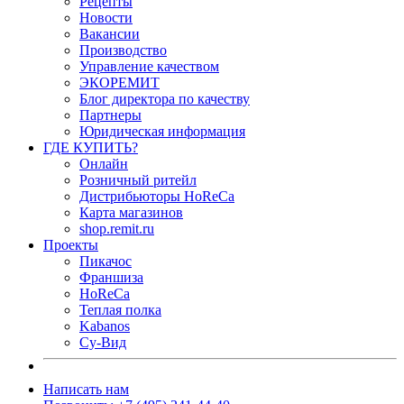
Рецепты
Новости
Вакансии
Производство
Управление качеством
ЭКОРЕМИТ
Блог директора по качеству
Партнеры
Юридическая информация
ГДЕ КУПИТЬ?
Онлайн
Розничный ритейл
Дистрибьюторы HoReCa
Карта магазинов
shop.remit.ru
Проекты
Пикачос
Франшиза
HoReCa
Теплая полка
Kabanos
Су-Вид
Написать нам