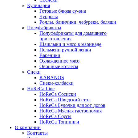
Кулинария
Готовые блюда су-вид
Чурросы
Роллы, блинчики, чебуреки, беляши
Полуфабрикаты
Полуфабрикаты для домашнего
приготовления
Шашлыки и мясо в маринаде
Пельмени ручной лепки
Вареники
Охлажденное мясо
Овощные котлеты
Снеки
KABANOS
Снеки-колбаски
HoReCa Line
HoReCa Сосиски
HoReCa Шведский стол
HoReCa Булочки для хот-догов
HoReCa Мясная гастрономия
HoReCa Соусы
HoReCa Топпинги
О компании
Контакты