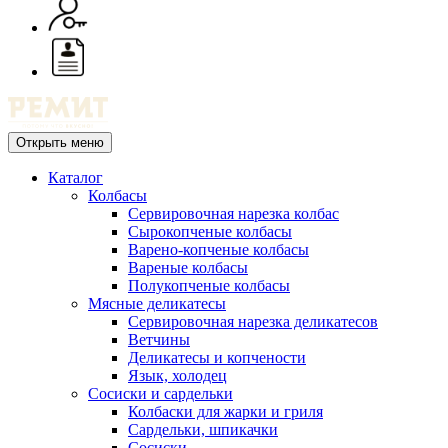
Открыть меню
Каталог
Колбасы
Сервировочная нарезка колбас
Сырокопченые колбасы
Варено-копченые колбасы
Вареные колбасы
Полукопченые колбасы
Мясные деликатесы
Сервировочная нарезка деликатесов
Ветчины
Деликатесы и копчености
Язык, холодец
Сосиски и сардельки
Колбаски для жарки и гриля
Сардельки, шпикачки
Сосиски