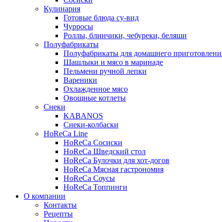
Кулинария
Готовые блюда су-вид
Чурросы
Роллы, блинчики, чебуреки, беляши
Полуфабрикаты
Полуфабрикаты для домашнего приготовлени
Шашлыки и мясо в маринаде
Пельмени ручной лепки
Вареники
Охлажденное мясо
Овощные котлеты
Снеки
KABANOS
Снеки-колбаски
HoReCa Line
HoReCa Сосиски
HoReCa Шведский стол
HoReCa Булочки для хот-догов
HoReCa Мясная гастрономия
HoReCa Соусы
HoReCa Топпинги
О компании
Контакты
Рецепты