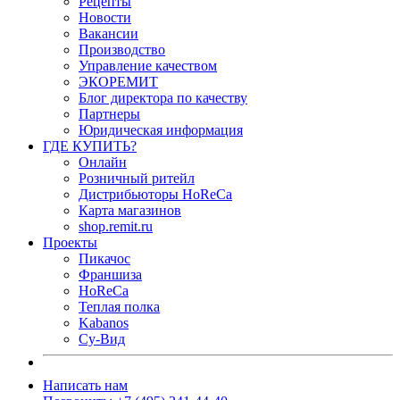
Рецепты
Новости
Вакансии
Производство
Управление качеством
ЭКОРЕМИТ
Блог директора по качеству
Партнеры
Юридическая информация
ГДЕ КУПИТЬ?
Онлайн
Розничный ритейл
Дистрибьюторы HoReCa
Карта магазинов
shop.remit.ru
Проекты
Пикачос
Франшиза
HoReCa
Теплая полка
Kabanos
Су-Вид
Написать нам