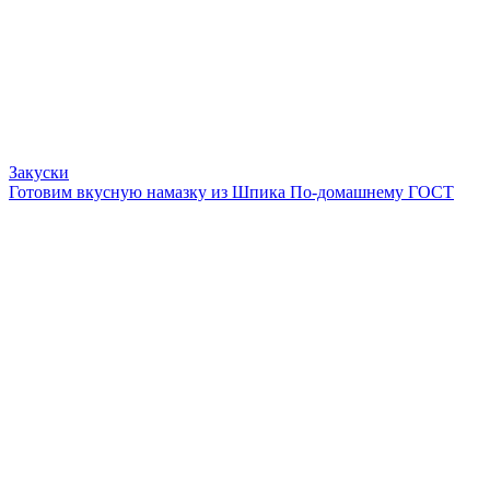
Закуски
Готовим вкусную намазку из Шпика По-домашнему ГОСТ