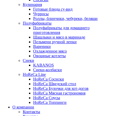
Кулинария
Готовые блюда су-вид
Чурросы
Роллы, блинчики, чебуреки, беляши
Полуфабрикаты
Полуфабрикаты для домашнего
приготовления
Шашлыки и мясо в маринаде
Пельмени ручной лепки
Вареники
Охлажденное мясо
Овощные котлеты
Снеки
KABANOS
Снеки-колбаски
HoReCa Line
HoReCa Сосиски
HoReCa Шведский стол
HoReCa Булочки для хот-догов
HoReCa Мясная гастрономия
HoReCa Соусы
HoReCa Топпинги
О компании
Контакты