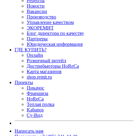
Рецепты
Новости
Вакансии
Производство
Управление качеством
ЭКОРЕМИТ
Блог директора по качеству
Партнеры
Юридическая информация
ГДЕ КУПИТЬ?
Онлайн
Розничный ритейл
Дистрибьюторы HoReCa
Карта магазинов
shop.remit.ru
Проекты
Пикачос
Франшиза
HoReCa
Теплая полка
Kabanos
Су-Вид
Написать нам