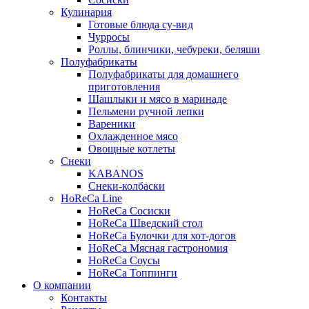
Кулинария
Готовые блюда су-вид
Чурросы
Роллы, блинчики, чебуреки, беляши
Полуфабрикаты
Полуфабрикаты для домашнего
приготовления
Шашлыки и мясо в маринаде
Пельмени ручной лепки
Вареники
Охлажденное мясо
Овощные котлеты
Снеки
KABANOS
Снеки-колбаски
HoReCa Line
HoReCa Сосиски
HoReCa Шведский стол
HoReCa Булочки для хот-догов
HoReCa Мясная гастрономия
HoReCa Соусы
HoReCa Топпинги
О компании
Контакты