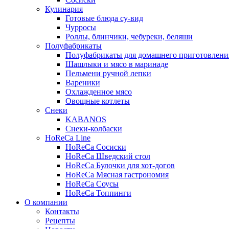
Кулинария
Готовые блюда су-вид
Чурросы
Роллы, блинчики, чебуреки, беляши
Полуфабрикаты
Полуфабрикаты для домашнего приготовлени
Шашлыки и мясо в маринаде
Пельмени ручной лепки
Вареники
Охлажденное мясо
Овощные котлеты
Снеки
KABANOS
Снеки-колбаски
HoReCa Line
HoReCa Сосиски
HoReCa Шведский стол
HoReCa Булочки для хот-догов
HoReCa Мясная гастрономия
HoReCa Соусы
HoReCa Топпинги
О компании
Контакты
Рецепты