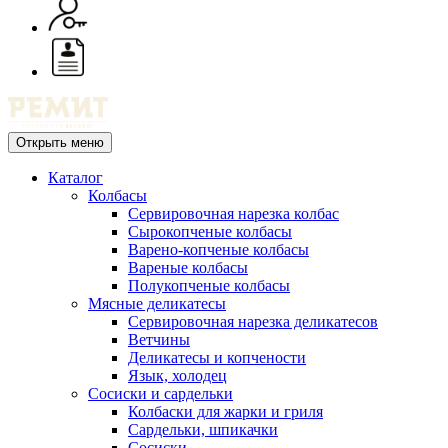
Открыть меню
Каталог
Колбасы
Сервировочная нарезка колбас
Сырокопченые колбасы
Варено-копченые колбасы
Вареные колбасы
Полукопченые колбасы
Мясные деликатесы
Сервировочная нарезка деликатесов
Ветчины
Деликатесы и копчености
Язык, холодец
Сосиски и сардельки
Колбаски для жарки и гриля
Сардельки, шпикачки
Сосиски