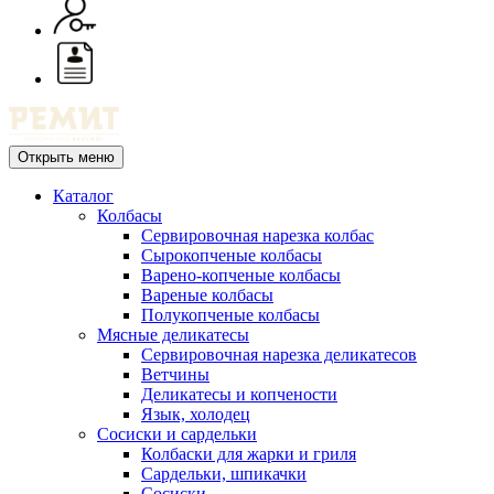
Открыть меню
Каталог
Колбасы
Сервировочная нарезка колбас
Сырокопченые колбасы
Варено-копченые колбасы
Вареные колбасы
Полукопченые колбасы
Мясные деликатесы
Сервировочная нарезка деликатесов
Ветчины
Деликатесы и копчености
Язык, холодец
Сосиски и сардельки
Колбаски для жарки и гриля
Сардельки, шпикачки
Сосиски