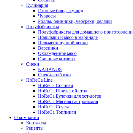
Кулинария
Готовые блюда су-вид
Чурросы
Роллы, блинчики, чебуреки, беляши
Полуфабрикаты
Полуфабрикаты для домашнего приготовлени
Шашлыки и мясо в маринаде
Пельмени ручной лепки
Вареники
Охлажденное мясо
Овощные котлеты
Снеки
KABANOS
Снеки-колбаски
HoReCa Line
HoReCa Сосиски
HoReCa Шведский стол
HoReCa Булочки для хот-догов
HoReCa Мясная гастрономия
HoReCa Соусы
HoReCa Топпинги
О компании
Контакты
Рецепты